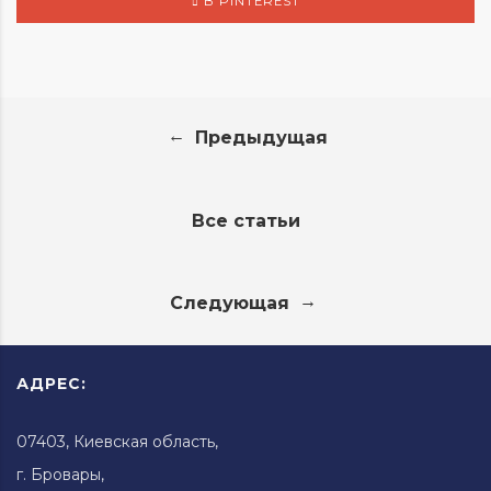
В PINTEREST
←
Предыдущая
Все статьи
→
Следующая
АДРЕС:
07403, Киевская область,
г. Бровары,