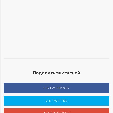
садовых дорожек
Оформление сада – это не только вопрос
эстетики, но и аспект, влияющий…
Поделиться статьей
В FACEBOOK
В TWITTER