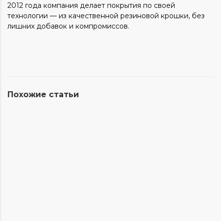
2012 года компания делает покрытия по своей
технологии — из качественной резиновой крошки, без
лишних добавок и компромиссов.
Похожие статьи
25.11.2024
Как ухаживать за резиновой плиткой в
тренажерном зале
Комфорт и безопасность во время тренировок –
это то, что, без сомнения,…