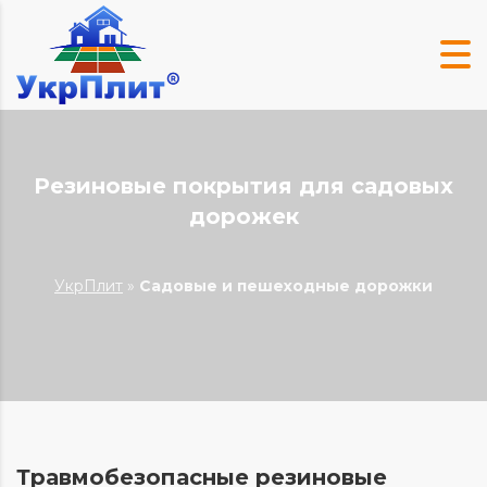
Резиновые покрытия для садовых
дорожек
УкрПлит
»
Садовые и пешеходные дорожки
Травмобезопасные резиновые