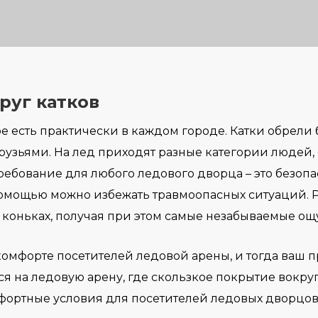
руг катков
рое есть практически в каждом городе. Катки обрел
рузьями. На лед приходят разные категории людей, 
требование для любого ледового дворца – это безопа
 помощью можно избежать травмоопасных ситуаций. 
а коньках, получая при этом самые незабываемые о
комфорте посетителей ледовой арены, и тогда ваш п
я на ледовую арену, где скользкое покрытие вокруг
мфортные условия для посетителей ледовых дворцо