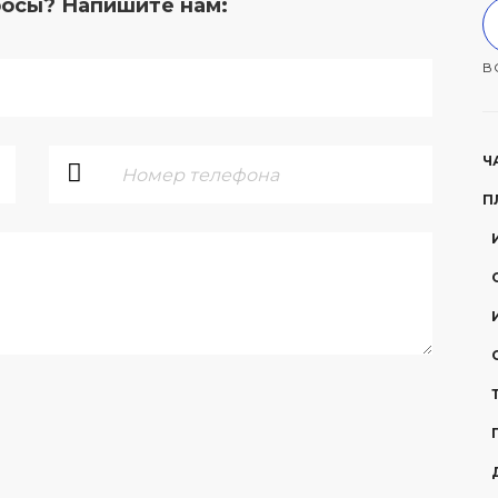
росы? Напишите нам:
В
Ч
П