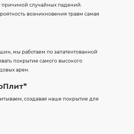
ет причиной случайных падений.
ероятность возникновения травм самая
шин, мы работаем по запатентованной
ивать покрытие самого высокого
довых арен.
рПлит”
читываем, создавая наше покрытие для