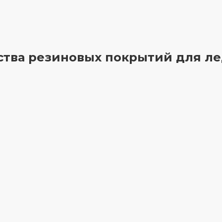
тва резиновых покрытий для ле
Травмобезопасность
В случае падения плитка
смягчает удар, поверхность не
скользит