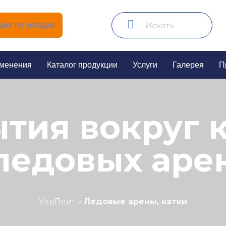
ии по укладке
менения
Каталог продукции
Услуги
Галерея
П
тия вокруг к
ледовых аре
УкрПлит
»
Ледовые арены, катки