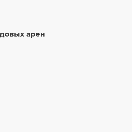
довых арен
Износоустойчивость
Устойчива к износу и
предназначена для нагрузок