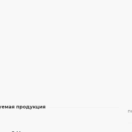
Влагостойкость
Высокая устойчивость к
воздействию влаги и соли
уемая продукция
П