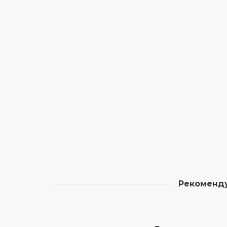
Без запаха
Резиновая плитка ТМ УкрПлит
не имеет запаха
Рекоменд