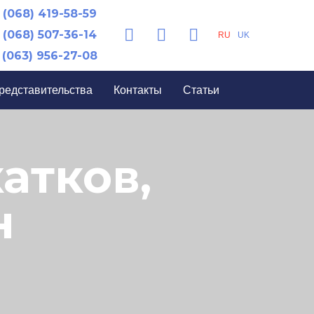
(068) 419-58-59
(068) 507-36-14
RU
UK
(063) 956-27-08
редставительства
Контакты
Статьи
атков,
н