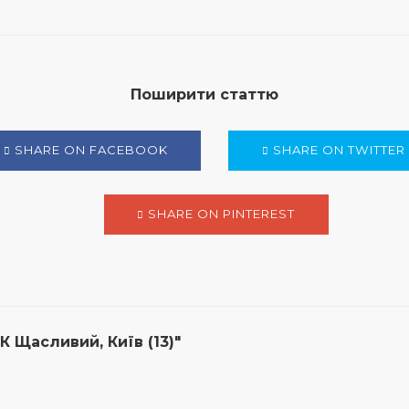
Поширити статтю
SHARE ON FACEBOOK
SHARE ON TWITTER
SHARE ON PINTEREST
 Щасливий, Київ (13)"