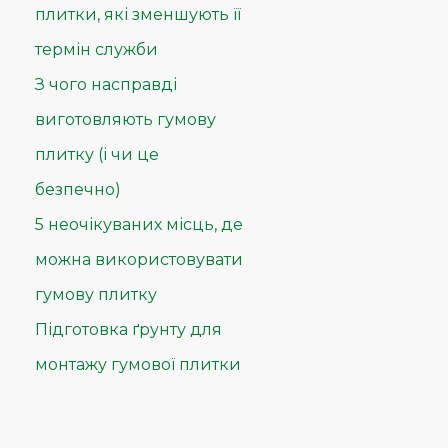
плитки, які зменшують її
термін служби
З чого насправді
виготовляють гумову
плитку (і чи це
безпечно)
5 неочікуваних місць, де
можна використовувати
гумову плитку
Підготовка ґрунту для
монтажу гумової плитки