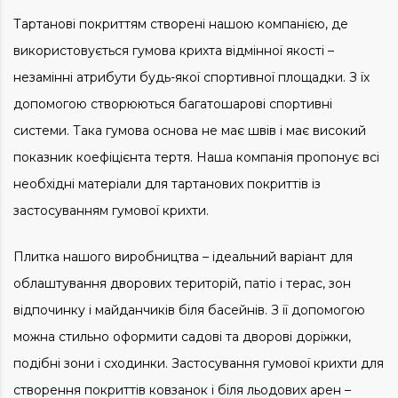
Тартанові покриттям створені нашою компанією, де
використовується гумова крихта відмінної якості –
незамінні атрибути будь-якої спортивної площадки. З їх
допомогою створюються багатошарові спортивні
системи. Така гумова основа не має швів і має високий
показник коефіцієнта тертя. Наша компанія пропонує всі
необхідні матеріали для тартанових покриттів із
застосуванням гумової крихти.
Плитка нашого виробництва – ідеальний варіант для
облаштування дворових територій, патіо і терас, зон
відпочинку і майданчиків біля басейнів. З її допомогою
можна стильно оформити садові та дворові доріжки,
подібні зони і сходинки. Застосування гумової крихти для
створення покриттів ковзанок і біля льодових арен –