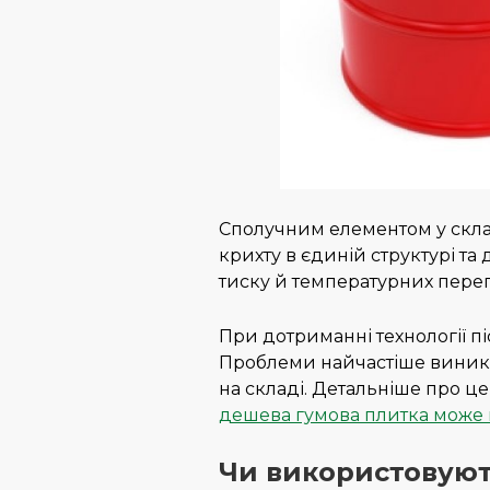
Сполучним елементом у склад
крихту в єдиній структурі т
тиску й температурних переп
При дотриманні технології пі
Проблеми найчастіше виника
на складі. Детальніше про це
дешева гумова плитка може 
Чи використовуют