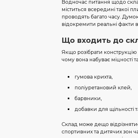
Водночас питання щодо скла
міститься всередині такої пл
проводять багато часу. Думо
відокремити реальні факти 
Що входить до ск
Якщо розібрати конструкцію 
чому вона набуває міцності та
гумова крихта,
поліуретановий клей,
барвники,
добавки для щільності та
Склад може дещо відрізняти
спортивних та дитячих зон ч