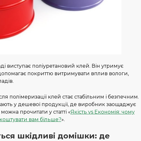
і виступає поліуретановий клей. Він утримує
а допомагає покриттю витримувати вплив вологи,
адів.
сля полімеризації клей стає стабільним і безпечним.
ють у дешевої продукції, де виробник заощаджує
 можна прочитати у статті «
Якість vs Економія: чому
коштувати вам більше?
».
ься шкідливі домішки: де