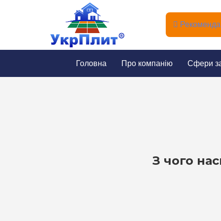
Рекомендац
Головна
Про компанію
Сфери з
З чого на