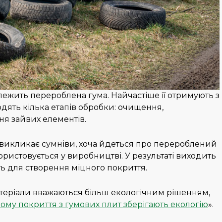
 лежить перероблена гума. Найчастіше її отримують з
одять кілька етапів обробки: очищення,
я зайвих елементів.
 викликає сумніви, хоча йдеться про перероблений
ористовується у виробництві. У результаті виходить
ть для створення міцного покриття.
атеріали вважаються більш екологічним рішенням,
ому покриття з гумових плит зберігають екологію
».