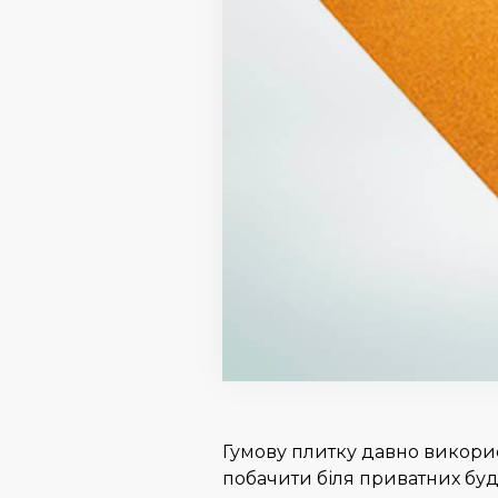
Гумову плитку давно викорис
побачити біля приватних буди