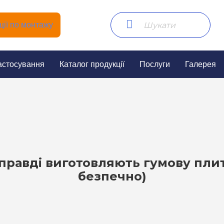
ії по монтажу
астосування
Каталог продукції
Послуги
Галерея
справді виготовляють гумову плитк
безпечно)