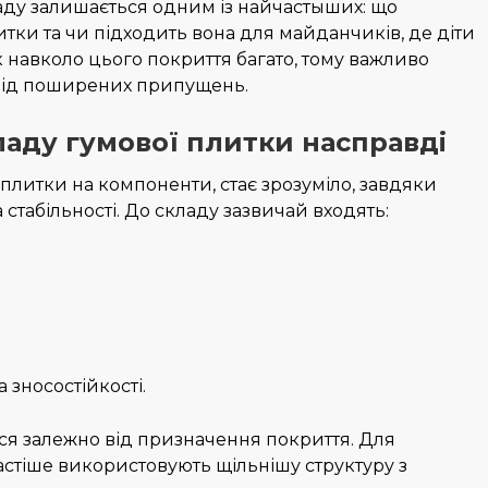
ду залишається одним із найчастыших: що
итки та чи підходить вона для майданчиків, де діти
к навколо цього покриття багато, тому важливо
від поширених припущень.
ладу гумової плитки насправді
плитки на компоненти, стає зрозуміло, завдяки
 стабільності. До складу зазвичай входять:
 зносостійкості.
ся залежно від призначення покриття. Для
астіше використовують щільнішу структуру з