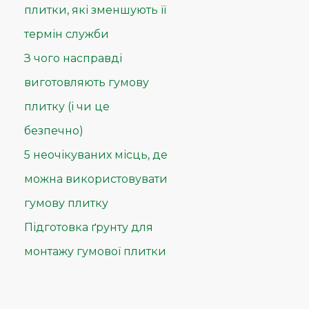
плитки, які зменшують її
термін служби
З чого насправді
виготовляють гумову
плитку (і чи це
безпечно)
5 неочікуваних місць, де
можна використовувати
гумову плитку
Підготовка ґрунту для
монтажу гумової плитки