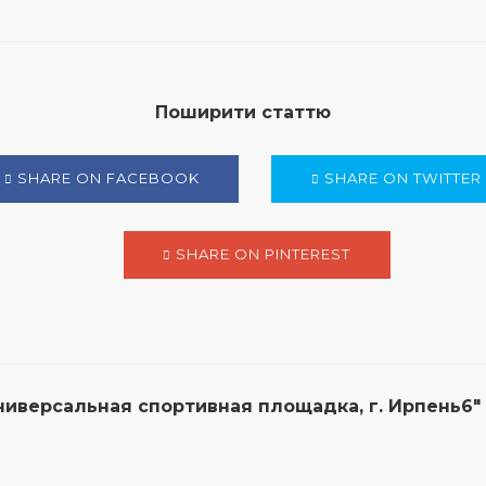
Поширити статтю
SHARE ON FACEBOOK
SHARE ON TWITTER
SHARE ON PINTEREST
ниверсальная спортивная площадка, г. Ирпень6"