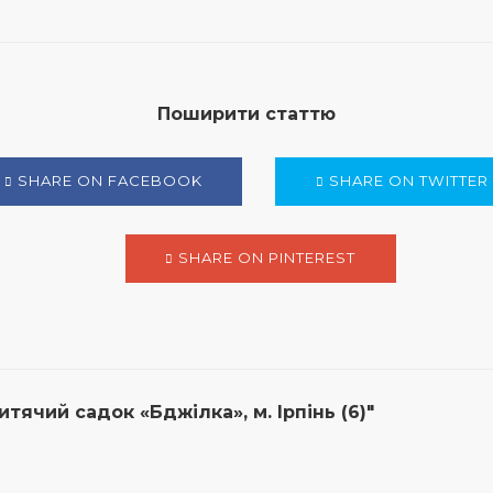
Поширити статтю
SHARE ON FACEBOOK
SHARE ON TWITTER
SHARE ON PINTEREST
тячий садок «Бджілка», м. Ірпінь (6)"