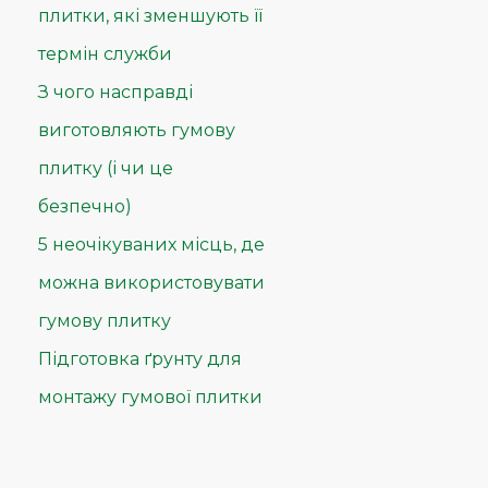
плитки, які зменшують її
термін служби
З чого насправді
виготовляють гумову
плитку (і чи це
безпечно)
5 неочікуваних місць, де
можна використовувати
гумову плитку
Підготовка ґрунту для
монтажу гумової плитки