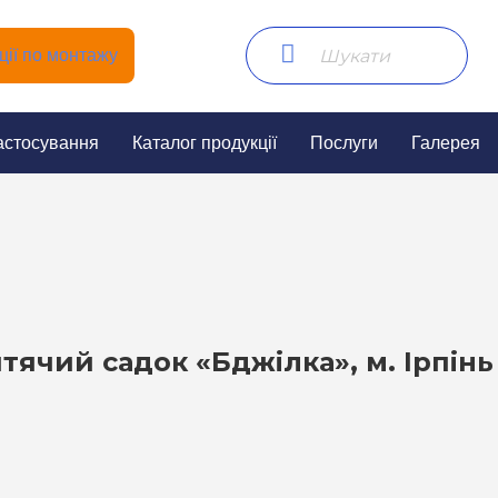
ії по монтажу
астосування
Каталог продукції
Послуги
Галерея
тячий садок «Бджілка», м. Ірпінь 