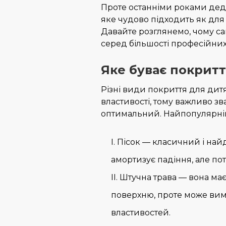
Проте останніми роками деда
яке чудово підходить як для
Давайте розглянемо, чому с
серед більшості професійних
Яке буває покрит
Різні види покриття для дит
властивості, тому важливо зв
оптимальний. Найпопулярніші
Пісок — класичний і най
амортизує падіння, але по
Штучна трава — вона має
поверхню, проте може вим
властивостей.