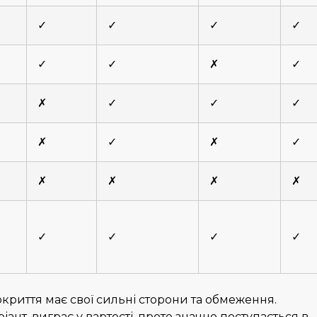
✓
✓
✓
✓
✓
✓
✗
✓
✗
✓
✓
✓
✗
✓
✗
✓
✗
✗
✗
✗
✓
✓
✓
✓
окриття має свої сильні сторони та обмеження.
ант, виграє у вартості, проте значно поступається в