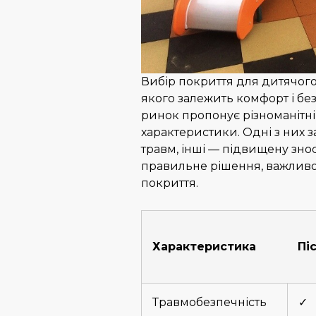
Вибір покриття для дитячого
якого залежить комфорт і бе
ринок пропонує різноманітні в
характеристики. Одні з них 
травм, інші — підвищену знос
правильне рішення, важливо 
покриття.
Характеристика
Пі
Травмобезпечність
✓