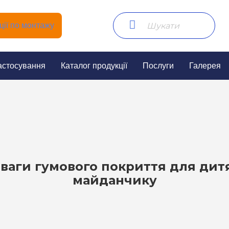
ії по монтажу
астосування
Каталог продукції
Послуги
Галерея
ваги гумового покриття для дит
майданчику