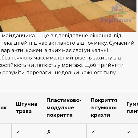
 майданчика — це відповідальне рішення, від
зпека дітей під час активного відпочинку. Сучасний
аріанти, кожен із яких має свої унікальні
забезпечують максимальний рівень захисту від
остійкість чи легкість у монтажі. Щоб прийняти
розуміти переваги і недоліки кожного типу
Пластиково-
Покриття
Штучна
Гум
сок
модульне
з гумової
трава
пли
покриття
крихти
✓
✗
✓
✓