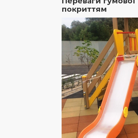
Переваги гумової 
покриттям