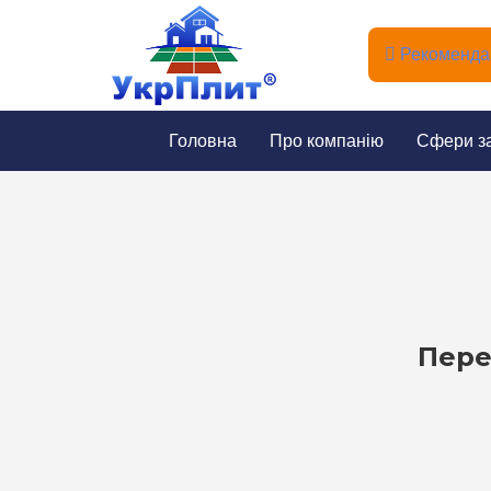
Рекомендац
Головна
Про компанію
Сфери з
Пере