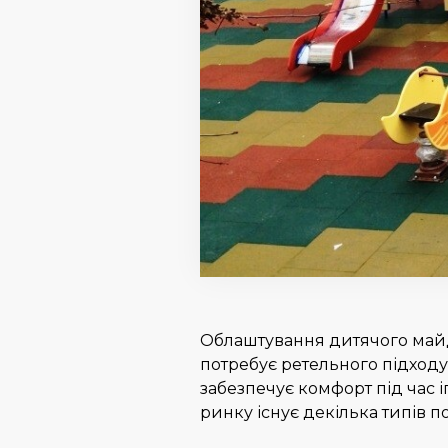
Облаштування дитячого майд
потребує ретельного підходу
забезпечує комфорт під час і
ринку існує декілька типів п