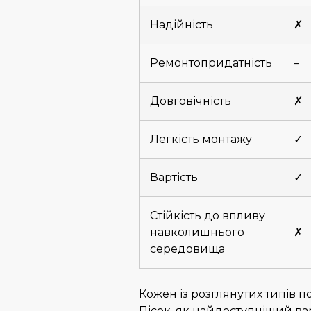
Надійність
✗
Ремонтопридатність
–
Довговічність
✗
Легкість монтажу
✓
Вартість
✓
Стійкість до впливу
навколишнього
✗
середовища
Кожен із розглянутих типів п
Пісок, як найдоступніший варі