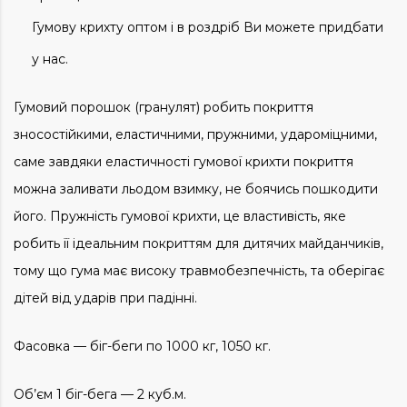
Гумову крихту оптом і в роздріб Ви можете придбати
у нас.
Гумовий порошок (гранулят) робить покриття
зносостійкими, еластичними, пружними, удароміцними,
саме завдяки еластичності гумової крихти покриття
можна заливати льодом взимку, не боячись пошкодити
його. Пружність гумової крихти, це властивість, яке
робить її ідеальним покриттям для дитячих майданчиків,
тому що гума має високу травмобезпечність, та оберігає
дітей від ударів при падінні.
Фасовка — біг-беги по 1000 кг, 1050 кг.
Об’єм 1 біг-бега — 2 куб.м.