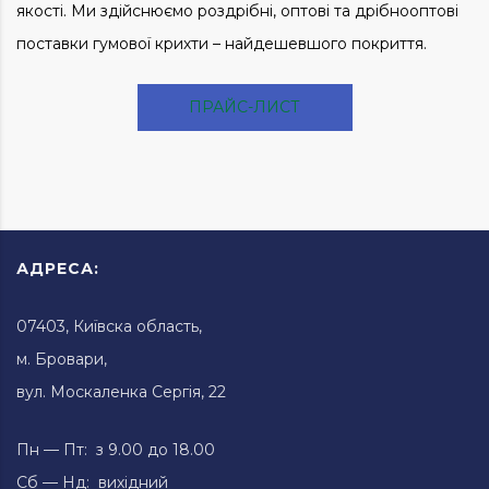
якості. Ми здійснюємо роздрібні, оптові та дрібнооптові
поставки гумової крихти – найдешевшого покриття.
ПРАЙС-ЛИСТ
АДРЕСА:
07403, Київска область,
м. Бровари,
вул. Москаленка Сергія, 22
Пн — Пт: з 9.00 до 18.00
Сб — Нд: вихідний