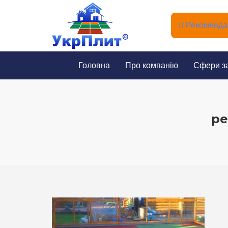
Рекомендац
Головна
Про компанію
Сфери з
ре