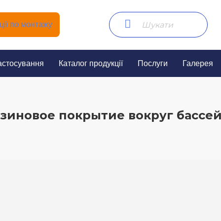
ії по монтажу
астосування
Каталог продукції
Послуги
Галерея
зиновое покрытие вокруг бассе