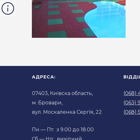
АДРЕСА:
ВІДД
07403, Київска область,
(068) 
м. Бровари,
(063) 
вул. Москаленка Сергія, 22
(068) 
Пн — Пт: з 9.00 до 18.00
Сб — Нд: вихідний