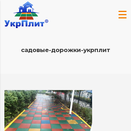
садовые-дорожки-укрплит