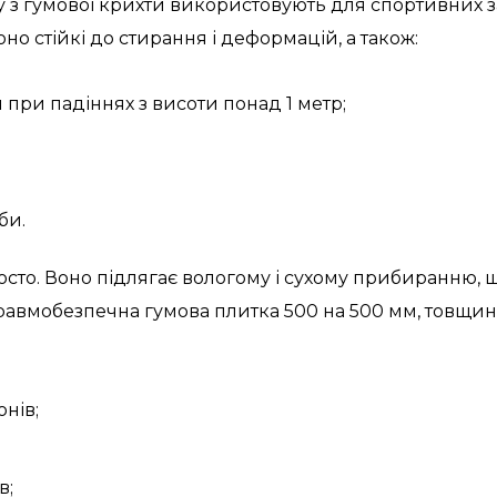
з гумової крихти використовують для спортивних зал
оно стійкі до стирання і деформацій, а також:
 при падіннях з висоти понад 1 метр;
би.
сто. Воно підлягає вологому і сухому прибиранню, 
авмобезпечна гумова плитка 500 на 500 мм, товщина
нів;
в;