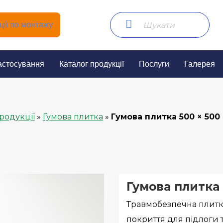
ії по монтажу
астосування
Каталог продукції
Послуги
Галерея
родукції
»
Гумова плитка
»
Гумова плитка 500 × 500
Гумова плитка
Травмобезпечна плитк
покриття для підлоги т