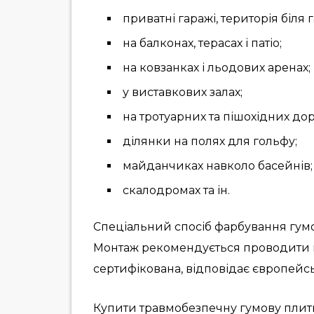
приватні гаражі, територія біля 
на балконах, терасах і патіо;
на ковзанках і льодових аренах;
у виставкових залах;
на тротуарних та пішохідних дор
ділянки на полях для гольфу;
майданчиках навколо басейнів;
скалодромах та ін.
Спеціальний спосіб фарбування гумов
Монтаж рекомендується проводити н
сертифікована, відповідає європейсь
Купити травмобезпечну гумову плитк