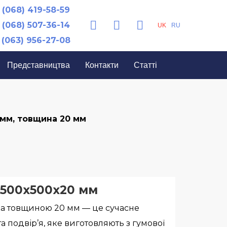
(068) 419-58-59
(068) 507-36-14
UK
RU
(063) 956-27-08
Представництва
Контакти
Статті
 мм, товщина 20 мм
 500х500х20 мм
а товщиною 20 мм — це сучасне
а подвір’я, яке виготовляють з гумової