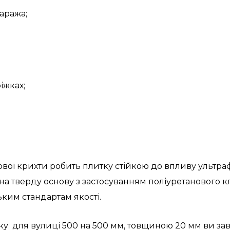
гаража;
іжках;
ої крихти робить плитку стійкою до впливу ультрафі
а тверду основу з застосуванням поліуретанового к
ким стандартам якості.
у для вулиці 500 на 500 мм, товщиною 20 мм ви зав