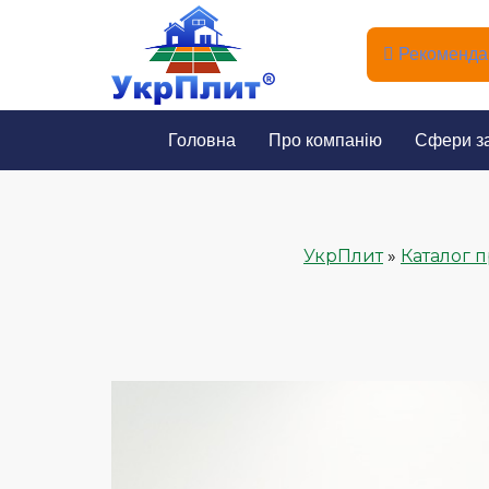
Рекомендац
Головна
Про компанію
Сфери з
УкрПлит
»
Каталог п