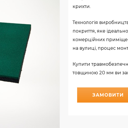
крихти.
Технологія виробницт
покриття, яке ідеально
комерційних приміще
на вулиці, процес монт
Купити травмобезпечну
товщиною 20 мм ви зав
ЗАМОВИТИ