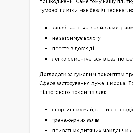
пошкоджень. Саме тому нашу плитку 
гумової плитки має безліч переваг, в
запобігає появі серйозних травм
не затримує вологу;
просте в догляді;
легко ремонтується в разі потре
Доглядати за гумовим покриттям про
Сфера застосування дуже широка. Тр
підлогового покриття для:
спортивних майданчиків і стадіо
тренажерних залів;
приватних дитячих майданчикі