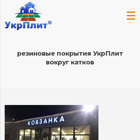
резиновые покрытия УкрПлит
вокруг катков