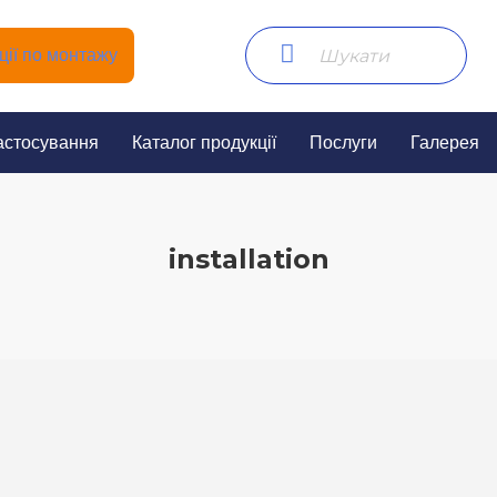
ії по монтажу
астосування
Каталог продукції
Послуги
Галерея
installation