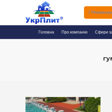
Рекомендац
Головна
Про компанію
Сфери з
гу