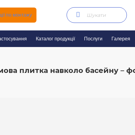
ії по монтажу
астосування
Каталог продукції
Послуги
Галерея
мова плитка навколо басейну – ф