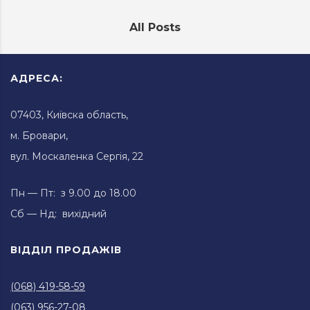
All Posts
АДРЕСА:
07403, Київска область,
м. Бровари,
вул. Москаленка Сергія, 22
Пн — Пт: з 9.00 до 18.00
Сб — Нд: вихідний
ВІДДІЛ ПРОДАЖІВ
(068) 419-58-59
(063) 956-27-08