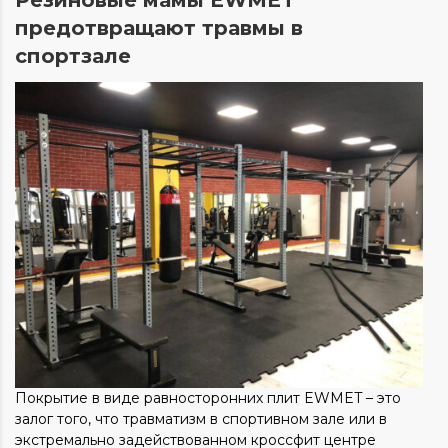
Резиновые мамы EWMET
предотвращают травмы в
спортзале
Покрытие в виде равносторонних плит EWMET – это
залог того, что травматизм в спортивном зале или в
экстремально задействованном кроссфит центре