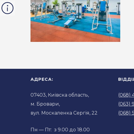
АДРЕСА:
ВІДД
07403, Київска область,
(068) 
м. Бровари,
(063) 
вул. Москаленка Сергія, 22
(068) 
Пн — Пт: з 9.00 до 18.00