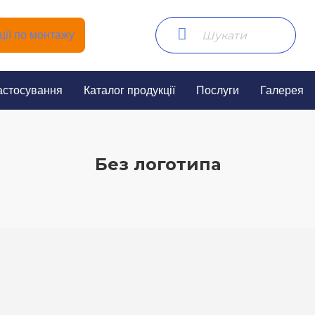
ії по монтажу
астосування
Каталог продукції
Послуги
Галерея
Без логотипа