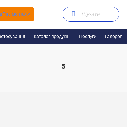
ії по монтажу
астосування
Каталог продукції
Послуги
Галерея
5