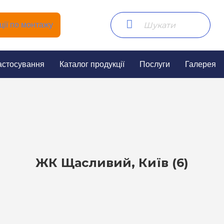
ії по монтажу
астосування
Каталог продукції
Послуги
Галерея
ЖК Щасливий, Київ (6)