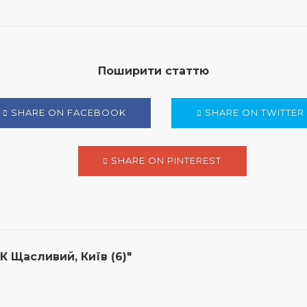
Поширити статтю
SHARE ON FACEBOOK
SHARE ON TWITTER
SHARE ON PINTEREST
 Щасливий, Київ (6)"