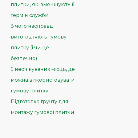
плитки, які зменшують її
термін служби
З чого насправді
виготовляють гумову
плитку (і чи це
безпечно)
5 неочікуваних місць, де
можна використовувати
гумову плитку
Підготовка ґрунту для
монтажу гумової плитки