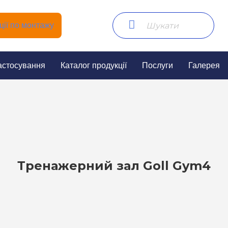
ії по монтажу
астосування
Каталог продукції
Послуги
Галерея
Тренажерний зал Goll Gym4