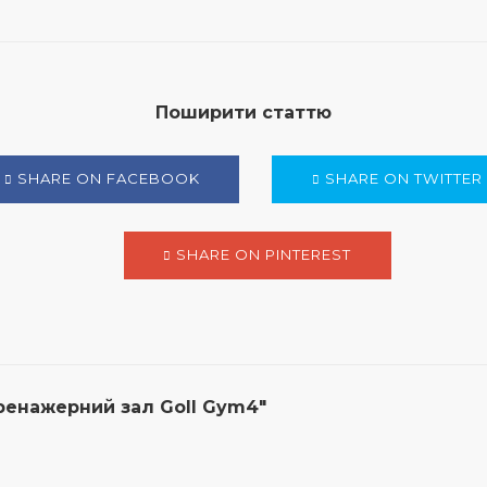
Поширити статтю
SHARE ON FACEBOOK
SHARE ON TWITTER
SHARE ON PINTEREST
ренажерний зал Goll Gym4"