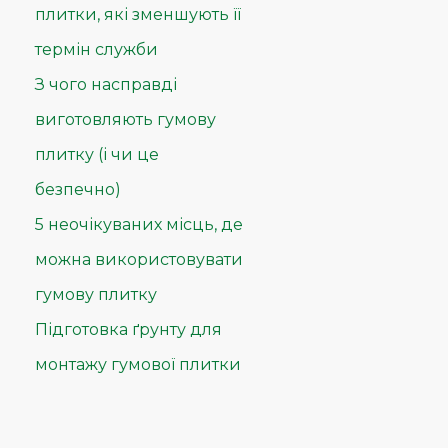
плитки, які зменшують її
термін служби
З чого насправді
виготовляють гумову
плитку (і чи це
безпечно)
5 неочікуваних місць, де
можна використовувати
гумову плитку
Підготовка ґрунту для
монтажу гумової плитки