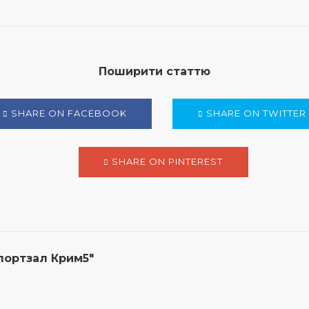
Поширити статтю
SHARE ON FACEBOOK
SHARE ON TWITTER
SHARE ON PINTEREST
портзал Крим5"