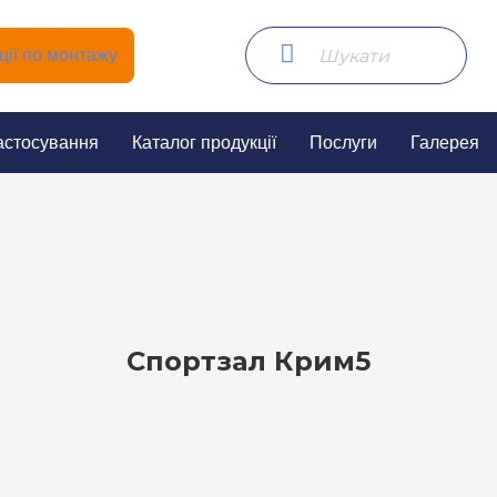
ії по монтажу
астосування
Каталог продукції
Послуги
Галерея
Спортзал Крим5