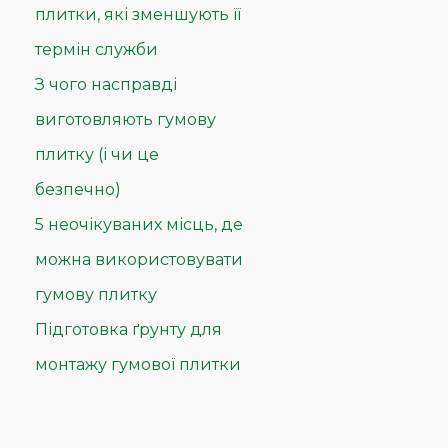
плитки, які зменшують її
термін служби
З чого насправді
виготовляють гумову
плитку (і чи це
безпечно)
5 неочікуваних місць, де
можна використовувати
гумову плитку
Підготовка ґрунту для
монтажу гумової плитки