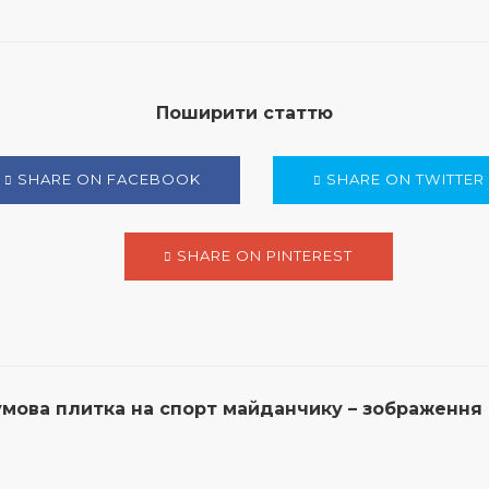
Поширити статтю
SHARE ON FACEBOOK
SHARE ON TWITTER
SHARE ON PINTEREST
умова плитка на спорт майданчику – зображення 