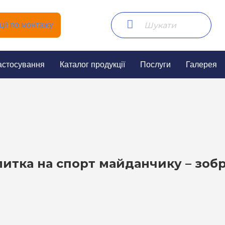
ії по монтажу
астосування
Каталог продукції
Послуги
Галерея
литка на спорт майданчику – зоб