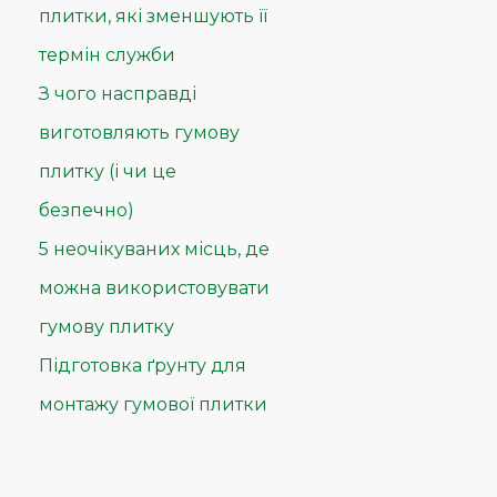
плитки, які зменшують її
термін служби
З чого насправді
виготовляють гумову
плитку (і чи це
безпечно)
5 неочікуваних місць, де
можна використовувати
гумову плитку
Підготовка ґрунту для
монтажу гумової плитки