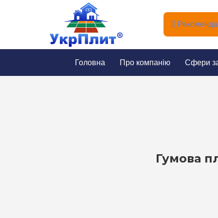
Рекомендац
Головна
Про компанію
Сфери з
Гумова п