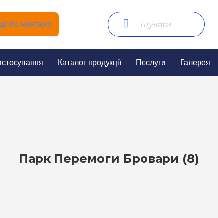
ії по монтажу
астосування
Каталог продукції
Послуги
Галерея
Парк Перемоги Бровари (8)