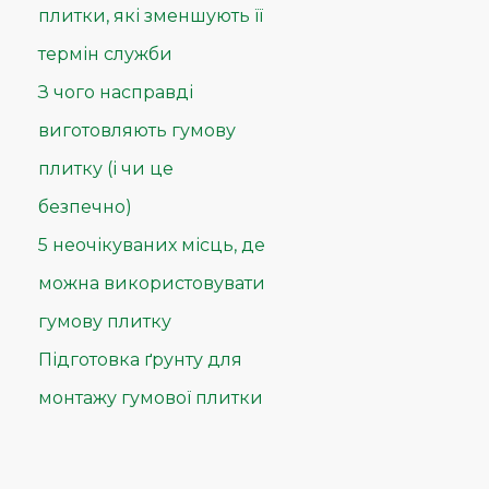
плитки, які зменшують її
термін служби
З чого насправді
виготовляють гумову
плитку (і чи це
безпечно)
5 неочікуваних місць, де
можна використовувати
гумову плитку
Підготовка ґрунту для
монтажу гумової плитки