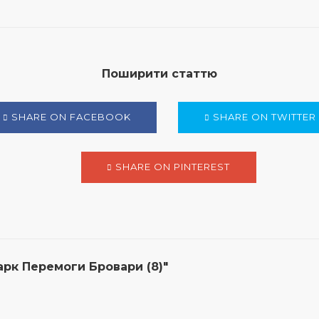
Поширити статтю
SHARE ON FACEBOOK
SHARE ON TWITTER
SHARE ON PINTEREST
рк Перемоги Бровари (8)"