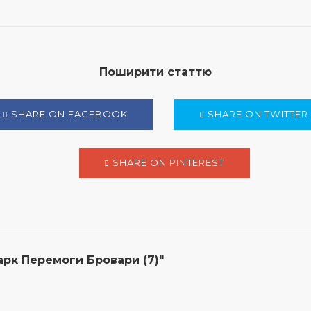
Поширити статтю
SHARE ON FACEBOOK
SHARE ON TWITTER
SHARE ON PINTEREST
рк Перемоги Бровари (7)"