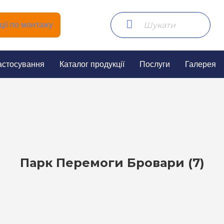
ії по монтажу
астосування
Каталог продукції
Послуги
Галерея
Парк Перемоги Бровари (7)