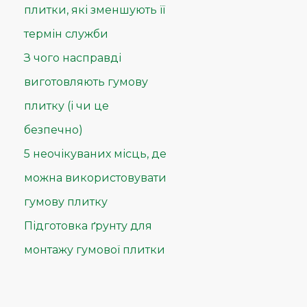
плитки, які зменшують її
термін служби
З чого насправді
виготовляють гумову
плитку (і чи це
безпечно)
5 неочікуваних місць, де
можна використовувати
гумову плитку
Підготовка ґрунту для
монтажу гумової плитки