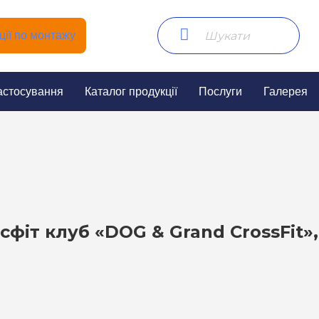
ії по монтажу
астосування
Каталог продукції
Послуги
Галерея
сфіт клуб «DOG & Grand CrossFit»,