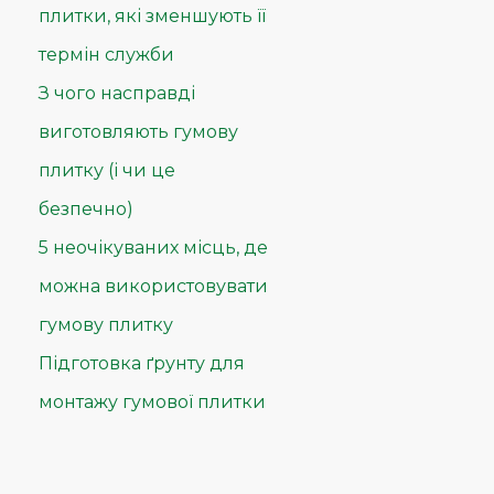
плитки, які зменшують її
термін служби
З чого насправді
виготовляють гумову
плитку (і чи це
безпечно)
5 неочікуваних місць, де
можна використовувати
гумову плитку
Підготовка ґрунту для
монтажу гумової плитки