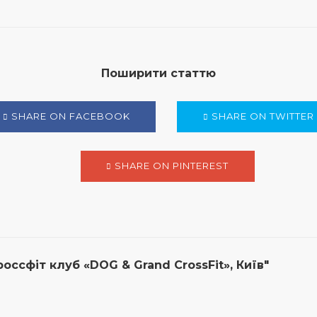
Поширити статтю
SHARE ON FACEBOOK
SHARE ON TWITTER
SHARE ON PINTEREST
оссфіт клуб «DOG & Grand CrossFit», Київ"