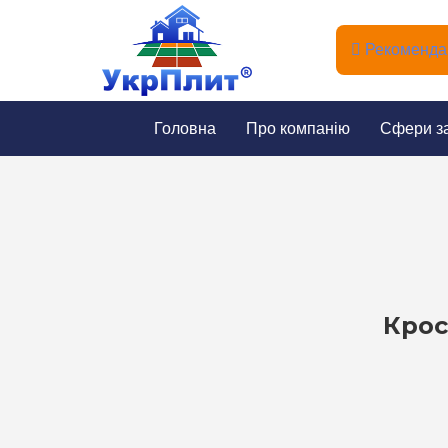
Рекомендац
Головна
Про компанію
Сфери з
Крос