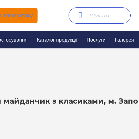
ії по монтажу
астосування
Каталог продукції
Послуги
Галерея
 майданчик з класиками, м. Запо