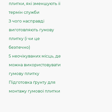
плитки, які зменшують її
термін служби
З чого насправді
виготовляють гумову
плитку (і чи це
безпечно)
5 неочікуваних місць, де
можна використовувати
гумову плитку
Підготовка ґрунту для
монтажу гумової плитки