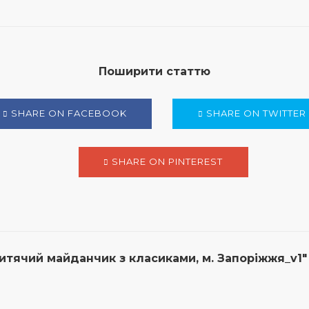
Поширити статтю
SHARE ON FACEBOOK
SHARE ON TWITTER
SHARE ON PINTEREST
итячий майданчик з класиками, м. Запоріжжя_v1"