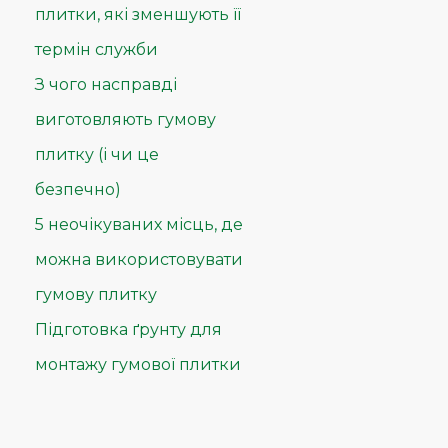
плитки, які зменшують її
термін служби
З чого насправді
виготовляють гумову
плитку (і чи це
безпечно)
5 неочікуваних місць, де
можна використовувати
гумову плитку
Підготовка ґрунту для
монтажу гумової плитки