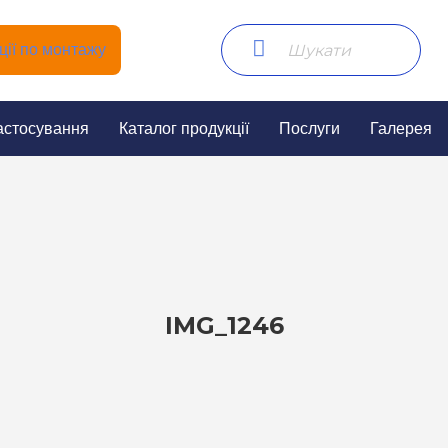
ії по монтажу
астосування
Каталог продукції
Послуги
Галерея
IMG_1246