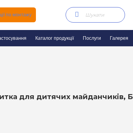
ії по монтажу
астосування
Каталог продукції
Послуги
Галерея
итка для дитячих майданчиків, Б