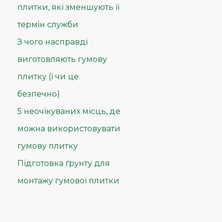
плитки, які зменшують її
термін служби
З чого насправді
виготовляють гумову
плитку (і чи це
безпечно)
5 неочікуваних місць, де
можна використовувати
гумову плитку
Підготовка ґрунту для
монтажу гумової плитки