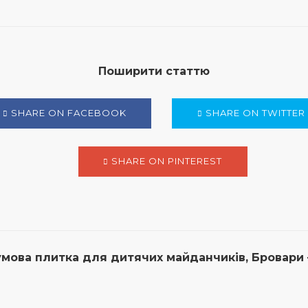
Поширити статтю
SHARE ON FACEBOOK
SHARE ON TWITTER
SHARE ON PINTEREST
мова плитка для дитячих майданчиків, Бровари –