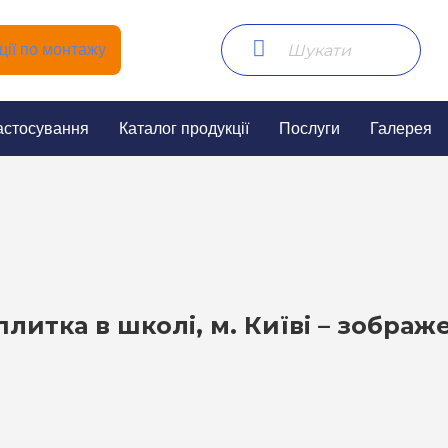
ії по монтажу
астосування
Каталог продукції
Послуги
Галерея
плитка в школі, м. Київі – зобра