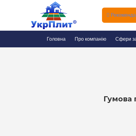
Рекомендац
Головна
Про компанію
Сфери з
Гумова 