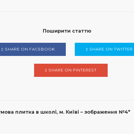
Поширити статтю
SHARE ON FACEBOOK
SHARE ON TWITTER
SHARE ON PINTEREST
мова плитка в школі, м. Київі – зображення №4"