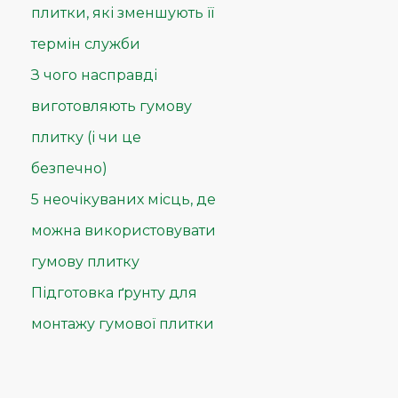
плитки, які зменшують її
термін служби
З чого насправді
виготовляють гумову
плитку (і чи це
безпечно)
5 неочікуваних місць, де
можна використовувати
гумову плитку
Підготовка ґрунту для
монтажу гумової плитки