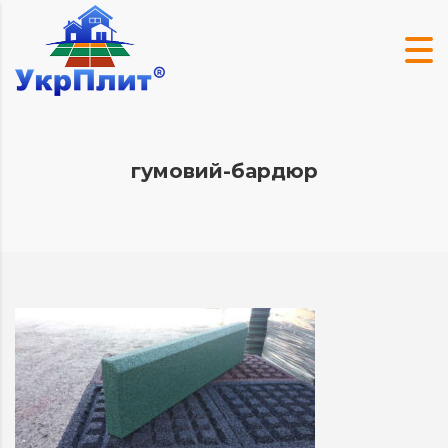
гумовий-бардюр