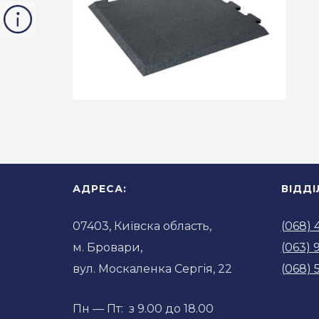
АДРЕСА:
ВІДД
07403, Київска область,
(068) 
м. Бровари,
(063) 
вул. Москаленка Сергія, 22
(068) 
Пн — Пт: з 9.00 до 18.00