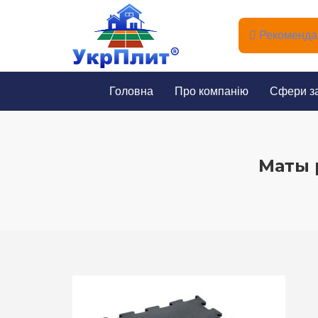
Рекомендац
Головна
Про компанію
Сфери з
Маты 