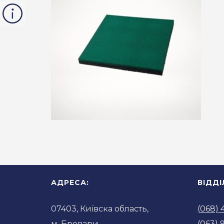
АДРЕСА:
ВІДД
07403, Київска область,
(068) 
м. Бровари,
(063) 