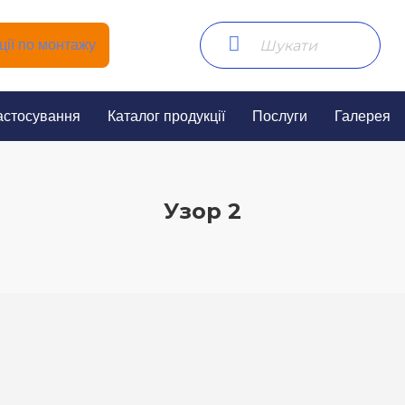
ії по монтажу
астосування
Каталог продукції
Послуги
Галерея
Узор 2