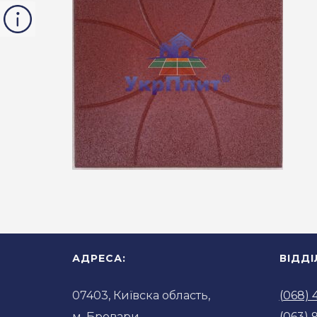
АДРЕСА:
ВІДД
07403, Київска область,
(068) 
м. Бровари,
(063) 