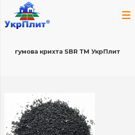
гумова крихта SBR ТМ УкрПлит