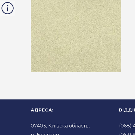
АДРЕСА:
ВІДД
07403, Київска область,
(068) 
м. Бровари,
(063) 