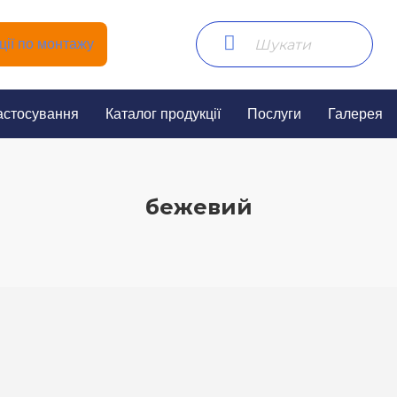
ії по монтажу
астосування
Каталог продукції
Послуги
Галерея
бежевий